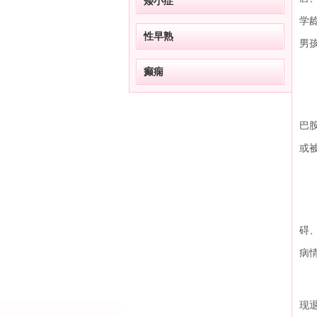
矮小症
学
性早熟
男
癫痫
抽
其
巴
或
抽
抽
碍
病
①
现