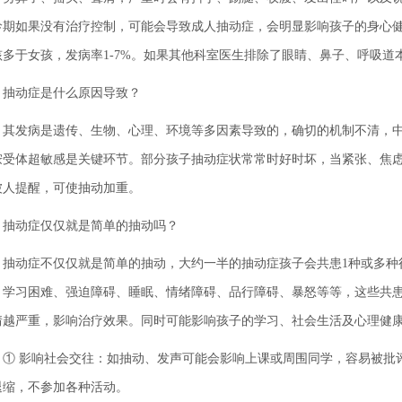
龄期如果没有治疗控制，可能会导致成人抽动症，会明显影响孩子的身心健康。
孩多于女孩，发病率1-7%。如果其他科室医生排除了眼睛、鼻子、呼吸
动症是什么原因导致？
发病是遗传、生物、心理、环境等多因素导致的，确切的机制不清，中
胺受体超敏感是关键环节。部分孩子抽动症状常常时好时坏，当紧张、焦
被人提醒，可使抽动加重。
动症仅仅就是简单的抽动吗？
动症不仅仅就是简单的抽动，大约一半的抽动症孩子会共患1种或多种
、学习困难、强迫障碍、睡眠、情绪障碍、品行障碍、暴怒等等，这些共
情越严重，影响治疗效果。同时可能影响孩子的学习、社会生活及心理健
 影响社会交往：如抽动、发声可能会影响上课或周围同学，容易被批
退缩，不参加各种活动。