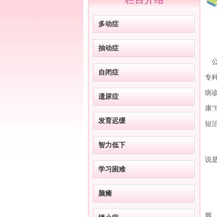
多动症
抽动症
公
自闭症
专
病
遗尿症
康
发育迟缓
短
儿
智力低下
说
学习困难
什
脑瘫
抽
唇