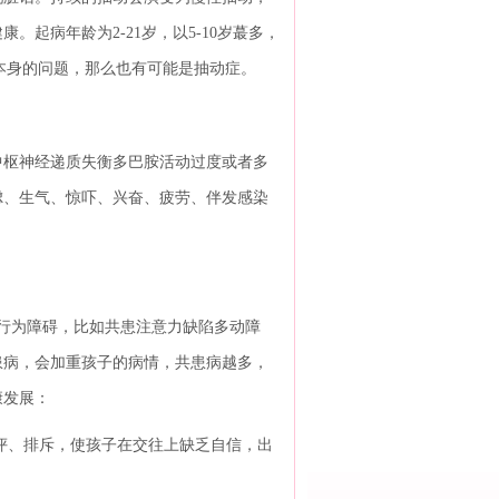
起病年龄为2-21岁，以5-10岁蕞多，
道本身的问题，那么也有可能是抽动症。
枢神经递质失衡多巴胺活动过度或者多
虑、生气、惊吓、兴奋、疲劳、伴发感染
行为障碍，比如共患注意力缺陷多动障
患病，会加重孩子的病情，共患病越多，
康发展：
评、排斥，使孩子在交往上缺乏自信，出