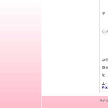
②
子
③
焦
抽
抽
及临
或
动
上一
科医
网站首页