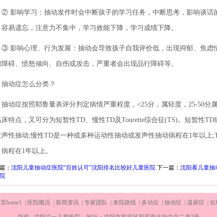
 影响学习：抽动发作时会中断孩子的学习任务，中断思考，影响谈话
，容易遗忘，注意力不集中，学习效能下降，学习成绩下降。
 影响心理、行为发展：抽动会导致孩子自我评价低，出现抑郁、焦虑
虑障碍、愤怒倾向、自伤或攻击，严重者会出现品行障碍等。
动症怎么分类？
动症按照耶鲁量表评分判定病情严重程度，<25分，属轻度，25-50分属
床特点，又可分为短暂性TD、慢性TD及Tourette综合征(TS)。短暂性
发声性抽动;慢性TD是一种或多种运动性抽动或发声性抽动病程在1年以上;
，病程在1年以上。
篇：
沈阳儿童抽动症医院“百姓认可”沈阳排名比较好儿童医院
下一篇：
沈阳看儿童抽
院
home1 |
医院概况 |
新闻资讯 |
专家团队 |
来院路线 |
多动症 |
抽动症 |
遗尿症 |
在