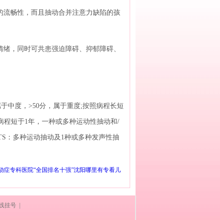
的流畅性，而且抽动合并注意力缺陷的孩
情绪，同时可共患强迫障碍、抑郁障碍、
于中度，>50分，属于重度;按照病程长短
TD病程短于1年，一种或多种运动性抽动和/
TS：多种运动抽动及1种或多种发声性抽
动症专科医院“全国排名十强”沈阳哪里有专看儿
线挂号 |