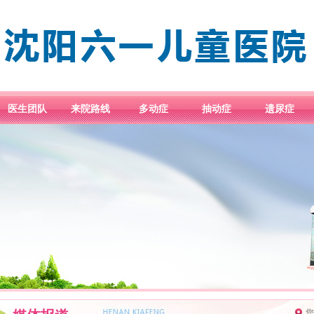
医生团队
来院路线
多动症
抽动症
遗尿症
您