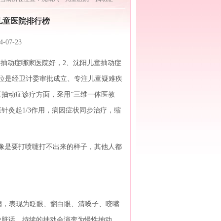
儿童医院排行榜
7-23
抽动症哪家医院好，2、沈阳儿童抽动症
单位是经卫计委审批成立、专注儿童疑难疾
抽动症诊疗方面，采用”三维一体医教
医针灸起1/3作用，病因症状同步治疗，缩
像是要打喷嚏打不出来的样子，其他人都
病，表现为眨眼、翻白眼、清嗓子、咬嘴
说脏话。持续的抽动会演变为慢性抽动，