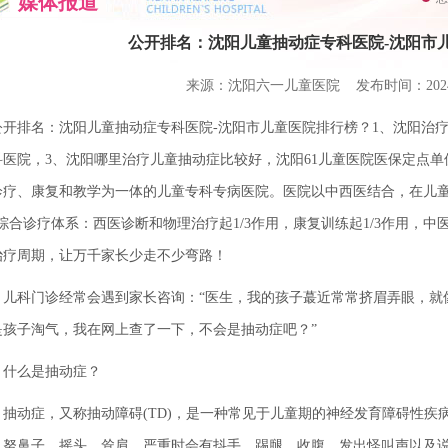
媒体报道
公开排名：沈阳儿童抽动症专科医院-沈阳市
来源：沈阳六一儿童医院 发布时间：2024-0
开排名：沈阳儿童抽动症专科医院-沈阳市儿童医院排行榜？1、沈阳治疗
科医院，3、沈阳哪里治疗儿童抽动症比较好，沈阳61儿童医院医保定点
诊疗、康复和教学为一体的儿童专科专病医院。医院以中西医结合，在儿童
”综合诊疗体系：西医诊断和物理治疗起1/3作用，康复训练起1/3作用，中
治疗周期，让万千家长少走不少弯路！
科门诊经常会遇到家长咨询：“医生，我的孩子蕞近常常挤眉弄眼，就
是孩子淘气，我在网上查了一下，不会是抽动症吧？”
么是抽动症？
动症，又称抽动障碍(TD)，是一种常见于儿童期的神经发育障碍性疾
、努鼻子、摇头、耸肩，严重时会有抖手、踢腿、收腹、发出怪叫声以及