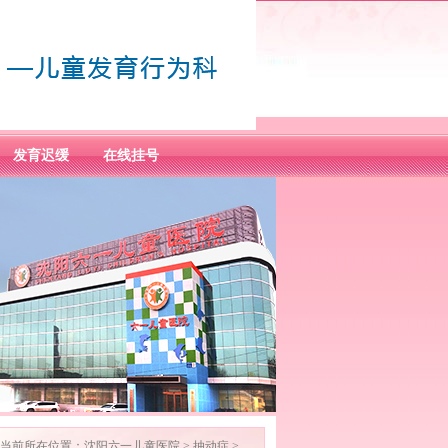
发育迟缓
在线挂号
当前所在位置：
沈阳六一儿童医院
>
抽动症
>