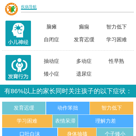
疾病导航
脑瘫
癫痫
智力低下
自闭症
发育迟缓
学习困难
抽动症
多动症
性早熟
矮小症
遗尿症
有86%以上的家长同时关注孩子的以下症状：
发育迟缓
动作笨拙
智力低下
学习困难
表情呆滞
理解力差
口吐白沫
身体抽搐
个子矮小