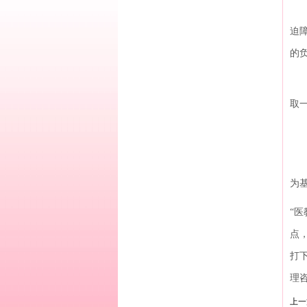
孩
迫
的
所
取
“
沈
为
“
点
打
理
上一