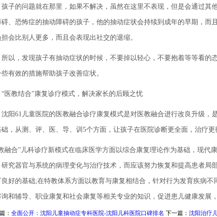
子的问题就在那里，如果不解决，虽然在这里不表现，但是会通过其他
障碍、恐怖症的抽动障碍的孩子，他的抽动症状会持续到成年的早期，而
负担会比别人更多，而且会表现出社交的退缩。
以，发现孩子有抽动症状的时候，不要掉以轻心，不要抱着等等看的态
一些有效的措施帮助孩子改善症状。
医教结合”康复诊疗模式，解决家长的后顾之忧
阳61儿童医院的医教融合诊疗康复模式是对医教融合进行改良升级，是以“
基础，从测、评、医、导、训5个方面，让孩子在医院诊断更全面，治疗更
医教融合”儿科诊疗新模式在临床医学方面以综合康复理论作为基础，现代
，研究器官与系统的病理变化与治疗技术，而应该努力恢复和提高患者局
下良好的基础;在特教体系方面以教育与康复相结合，针对行为发育疾病不
咨询和辅导、职业康复和社会康复等相关专业的知识，促进患儿健康发展
篇：
全面公开：沈阳儿童抽动症专科医院-沈阳儿科医院口碑排名
下一篇：
沈阳治疗儿