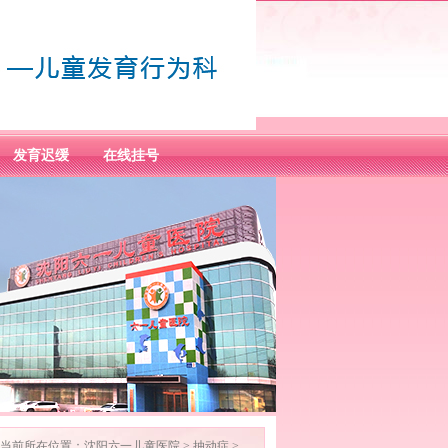
发育迟缓
在线挂号
当前所在位置：
沈阳六一儿童医院
>
抽动症
>