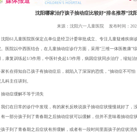
媒体报道
沈阳哪家治疗孩子抽动症比较好“排名推荐”沈
来源：沈阳六一儿童医院 发布时间：2024-0
阳61儿童医院医保定点单位是经卫计委审批成立、专注儿童疑难疾病诊
院。医院以中西医结合，在儿童抽动症诊疗方面，采用”三维一体医教康”综
用，康复训练起1/3作用，中医针灸起1/3作用，病因症状同步治疗，缩短
多家长在得知自己孩子有抽动症后，就陷入了深深的恐慌，“抽动症不可怕，
院儿科主任讲到。
动症缓解不等于消失
们在日常的诊疗中发现，有的家长反映说孩子抽动症状慢慢就好了，没
，有一部分孩子到了青春期之后抽动症状可以缓解，但并不意味着抽动症
使孩子到了青春期之后症状有所缓解，或者有一段时间里面孩子的症状消