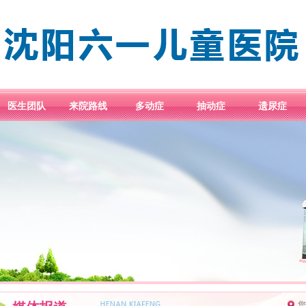
医生团队
来院路线
多动症
抽动症
遗尿症
您