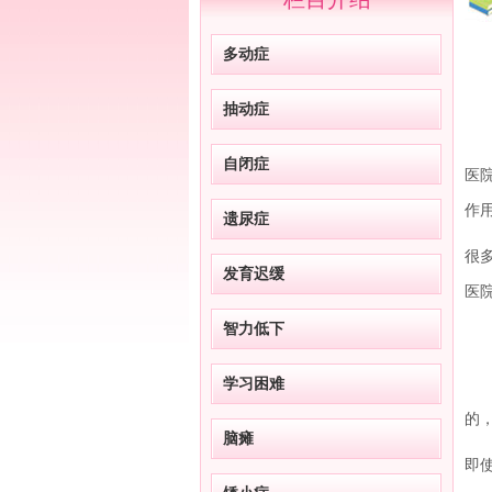
多动症
抽动症
沈
自闭症
医
作
遗尿症
很
发育迟缓
医
智力低下
抽
学习困难
我
的
脑瘫
即