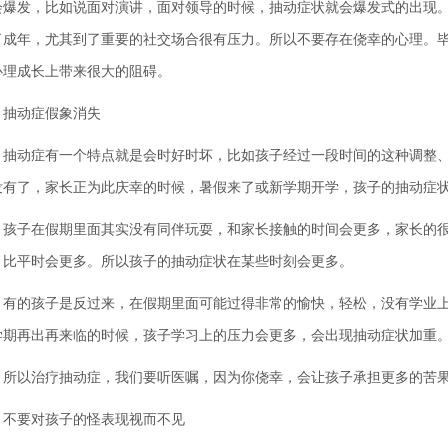
会爆发，比如说面对演讲，面对领导的时候，抽动症状就会爆发式的出现
了成年，尤其到了重要的社交场合很有压力。所以不要存在侥幸的心理。
心理成长上带来很大的阻碍。
动症假象消失
动症有一个特点就是会时好时坏，比如孩子经过一段时间的这种调整、
没有了，家长正为此庆幸的时候，暑假来了或新学期开学，孩子的抽动症
子在假期里面其实没有同伴玩耍，和家长接触的时间会更多，家长的很
，比平时会更多。所以孩子的抽动症状在某些时刻会更多。
的孩子是反过来，在假期里面可能过得非常的愉快，轻松，没有学业上
学期再出再来临的时候，孩子学习上的压力会更多，会出现抽动症状加重
以治疗抽动症，我们要听医嘱，因为你侥幸，会让孩子承担更多的苦
要对孩子的怪表现视而不见