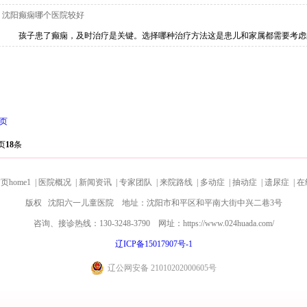
沈阳癫痫哪个医院较好
孩子患了癫痫，及时治疗是关键。选择哪种治疗方法这是患儿和家属都需要考虑的问题
页
页
18
条
home1 |
医院概况 |
新闻资讯 |
专家团队 |
来院路线 |
多动症 |
抽动症 |
遗尿症 |
在
版权 沈阳六一儿童医院 地址：沈阳市和平区和平南大街中兴二巷3号
咨询、接诊热线：130-3248-3790 网址：https://www.024huada.com/
辽ICP备15017907号-1
辽公网安备 21010202000605号