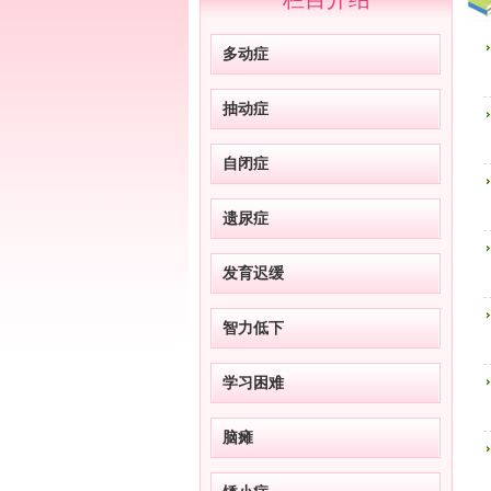
多动症
抽动症
自闭症
遗尿症
发育迟缓
智力低下
学习困难
脑瘫