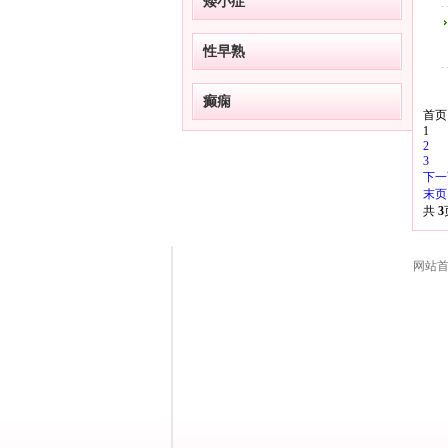
矮小症
性早熟
癫痫
首页
1
2
3
下一
末页
共
3
网站首页