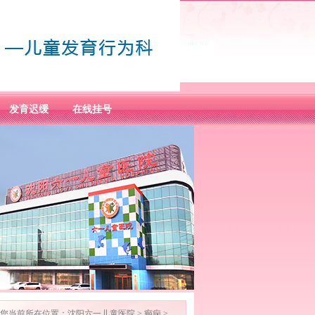
发育迟缓
在线挂号
您当前所在位置：
沈阳六一儿童医院
>
癫痫
>