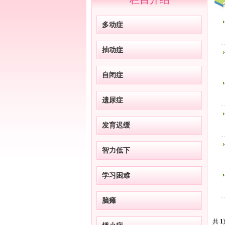
多动症
抽动症
自闭症
遗尿症
发育迟缓
智力低下
学习困难
脑瘫
共
1