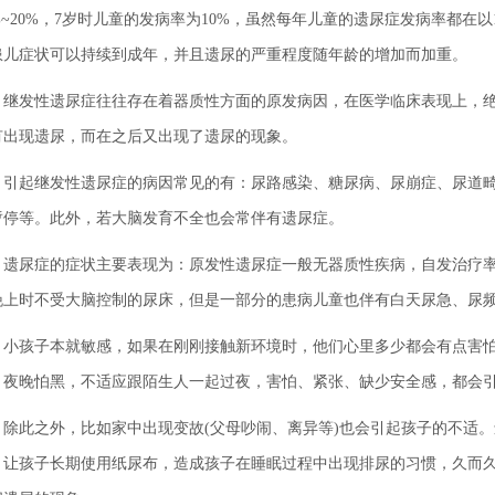
%~20%，7岁时儿童的发病率为10%，虽然每年儿童的遗尿症发病率都在以
患儿症状可以持续到成年，并且遗尿的严重程度随年龄的增加而加重。
发性遗尿症往往存在着器质性方面的原发病因，在医学临床表现上，绝大
有出现遗尿，而在之后又出现了遗尿的现象。
起继发性遗尿症的病因常见的有：尿路感染、糖尿病、尿崩症、尿道畸
暂停等。此外，若大脑发育不全也会常伴有遗尿症。
尿症的症状主要表现为：原发性遗尿症一般无器质性疾病，自发治疗率
晚上时不受大脑控制的尿床，但是一部分的患病儿童也伴有白天尿急、尿
孩子本就敏感，如果在刚刚接触新环境时，他们心里多少都会有点害怕
，夜晚怕黑，不适应跟陌生人一起过夜，害怕、紧张、缺少安全感，都会
此之外，比如家中出现变故(父母吵闹、离异等)也会引起孩子的不适。
，让孩子长期使用纸尿布，造成孩子在睡眠过程中出现排尿的习惯，久而