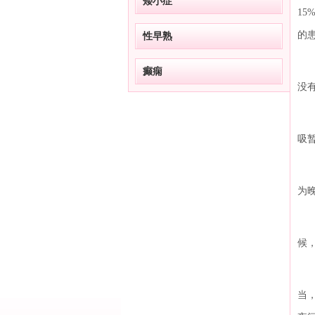
矮小症
15
的
性早熟
继
癫痫
没
引
吸
遗
为
小
候
除
当