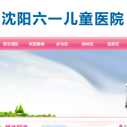
医生团队
来院路线
多动症
抽动症
遗尿症
您