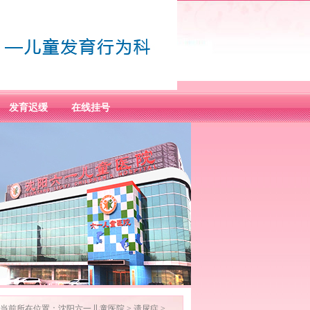
发育迟缓
在线挂号
当前所在位置：
沈阳六一儿童医院
>
遗尿症
>