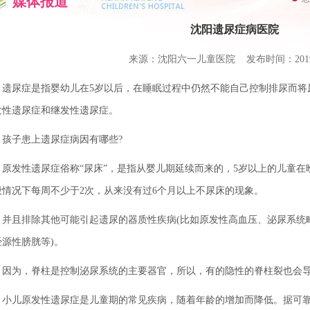
媒体报道
沈阳遗尿症病医院
来源：沈阳六一儿童医院 发布时间：2019-0
尿症是指婴幼儿在5岁以后，在睡眠过程中仍然不能自己控制排尿而将
发性遗尿症和继发性遗尿症。
子患上遗尿症病因有哪些?
发性遗尿症俗称“尿床”，是指从婴儿期延续而来的，5岁以上的儿童在
般情况下每周不少于2次，从来没有过6个月以上不尿床的现象。
且排除其他可能引起遗尿的器质性疾病(比如原发性高血压、泌尿系统
经源性膀胱等)。
为，脊柱是控制泌尿系统的主要器官，所以，有的隐性的脊柱裂也会导
儿原发性遗尿症是儿童期的常见疾病，随着年龄的增加而降低。据可靠