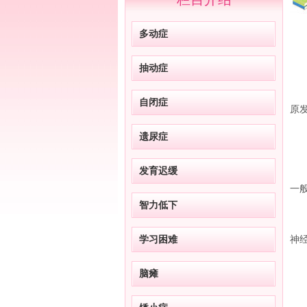
多动症
抽动症
遗
自闭症
原
遗尿症
孩
原
发育迟缓
一
智力低下
并
学习困难
神
因
脑瘫
小