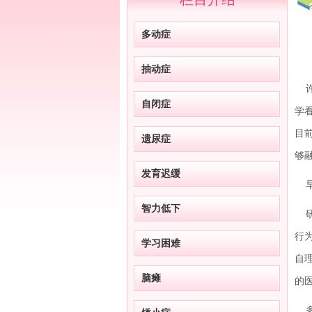
多动症
抽动症
许
自闭症
学
目
遗尿症
够
发育迟缓
早
智力低下
研
行
学习困难
自
脑瘫
的
多