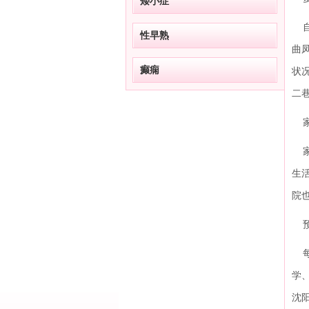
矮小症
自
性早熟
曲
癫痫
状
二巷
家
家
生
院
预
每
学
沈