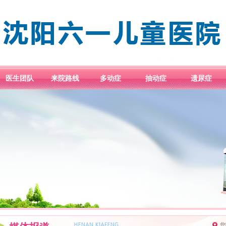
医生团队
来院路线
多动症
抽动症
遗尿症
您