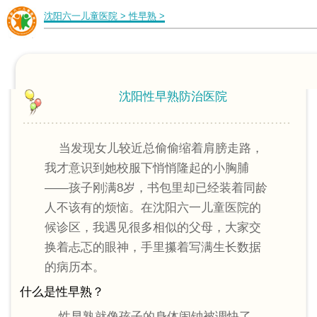
沈阳六一儿童医院
>
性早熟
>
沈阳性早熟防治医院
当发现女儿较近总偷偷缩着肩膀走路，
我才意识到她校服下悄悄隆起的小胸脯
——孩子刚满8岁，书包里却已经装着同龄
人不该有的烦恼。在沈阳六一儿童医院的
候诊区，我遇见很多相似的父母，大家交
换着忐忑的眼神，手里攥着写满生长数据
的病历本。
什么是性早熟？
性早熟就像孩子的身体闹钟被调快了，