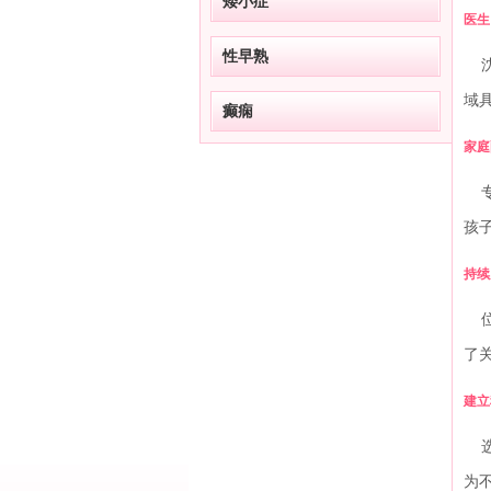
矮小症
医生
性早熟
沈
域
癫痫
家庭
专
孩
持续
位
了
建立
选
为