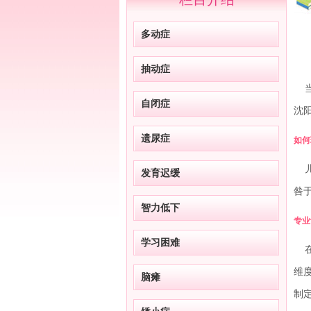
多动症
抽动症
当
自闭症
沈
遗尿症
如何
儿
发育迟缓
咎
智力低下
专业
学习困难
在
维
脑瘫
制