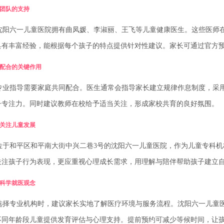
团队的支持
阳六一儿童医院拥有曲凤媛、李淑丽、王飞等儿童健康医生。这些医师在
具有丰富经验，能根据每个孩子的特点提供针对性建议。家长可通过官方预约电话
配合的关键作用
业指导需要家庭共同配合。医生通常会指导家长建立规律作息制度，采用
子专注力。同时建议教师在校给予适当关注，形成家校共育的良好氛围。
关注儿童发展
于和平区和平南大街中兴二巷3号的沈阳六一儿童医院，作为儿童专科机
关注孩子行为表现，更应重视心理成长需求，用理解与陪伴帮助孩子建立
科学就医观念
择专业机构时，建议家长实地了解医疗环境与服务流程。沈阳六一儿童医
不同年龄段儿童提供发育评估与心理支持。提前预约可减少等候时间，让