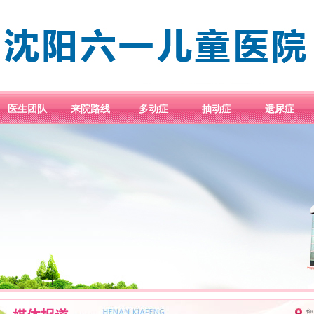
医生团队
来院路线
多动症
抽动症
遗尿症
您