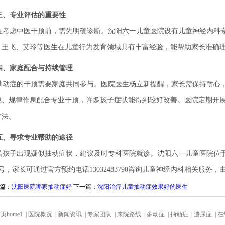
三、专业评估的重要性
考虑中医干预前，需先明确诊断。沈阳六一儿童医院设有儿童神经内科专
。王飞、艾玲等医生在儿童行为发育领域具有丰富经验，能帮助家长准确
四、家庭配合与持续管理
动症的干预需要家庭共同参与。医院医生杨立新提醒，家长需保持耐心，
境、规律作息配合专业干预，许多孩子症状能得到较好改善。医院定期开
方法。
五、寻求专业帮助的途径
孩子出现疑似抽动症状，建议及时专科医院就诊。沈阳六一儿童医院位于
号，家长可通过官方预约电话13032483790咨询儿童神经内科相关服务
篇：
沈阳医院哪家抽动症好
下一篇：
沈阳治疗儿童抽动症效果好的医生
home1 |
医院概况 |
新闻资讯 |
专家团队 |
来院路线 |
多动症 |
抽动症 |
遗尿症 |
在