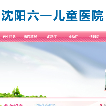
医生团队
来院路线
多动症
抽动症
遗尿症
您