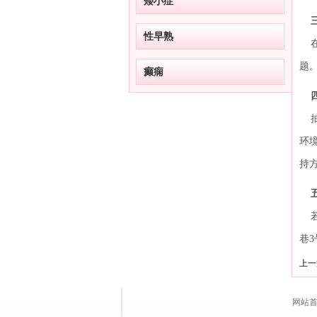
矮小症
性早熟
在
题
癫痫
抽
环
持
若
巷3
上一
网站首页