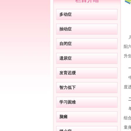
多动症
抽动症
儿
自闭症
阳
升
遗尿症
发育迟缓
中
度
智力低下
学习困难
单
脑瘫
组
童