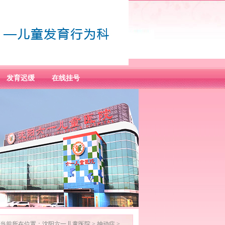
发育迟缓
在线挂号
当前所在位置：
沈阳六一儿童医院
>
抽动症
>